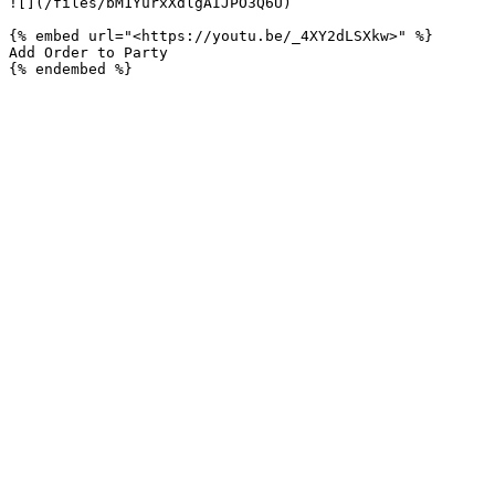
![](/files/bM1YurxXdlgAIJPO3Q6U)

{% embed url="<https://youtu.be/_4XY2dLSXkw>" %}

Add Order to Party
